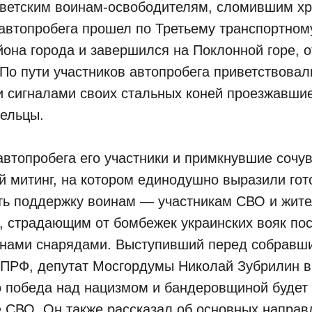
ветским воинам-освободителям, сломившим хр
втопробега прошел по Третьему транспортному
она города и завершился на Поклонной горе, о
 По пути участников автопробега приветствовал
 сигналами своих стальных коней проезжавши
дельцы.
автопробега его участники и примкнувшие соч
й митинг, на котором единодушно выразили гот
ть поддержку воинам — участникам СВО и жит
и, страдающим от бомбежек украинских вояк п
анами снарядами. Выступивший перед собравш
КПРФ, депутат Мосгордумы Николай Зубрилин 
о победа над нацизмом и бандеровщиной будет
 СВО. Он также рассказал об основных направ