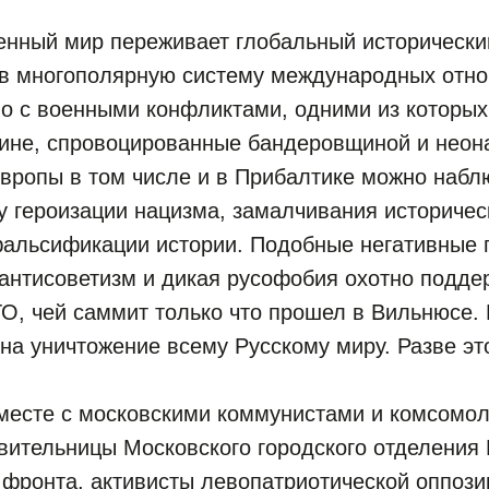
енный мир переживает глобальный исторически
в многополярную систему международных отно
но с военными конфликтами, одними из которы
аине, спровоцированные бандеровщиной и неон
Европы в том числе и в Прибалтике можно набл
у героизации нацизма, замалчивания историче
фальсификации истории. Подобные негативные 
 антисоветизм и дикая русофобия охотно подд
О, чей саммит только что прошел в Вильнюсе.
на уничтожение всему Русскому миру. Разве э
вместе с московскими коммунистами и комсомо
авительницы Московского городского отделени
 фронта, активисты левопатриотической оппози