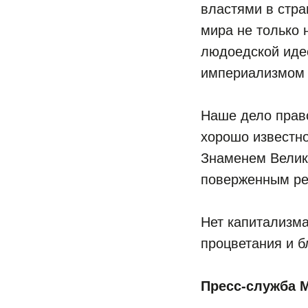
властями в стр
мира не только 
людоедской иде
империализмом 
Наше дело право
хорошо известн
Знаменем Велик
поверженным ре
Нет капитализм
процветания и б
Пресс-служба 