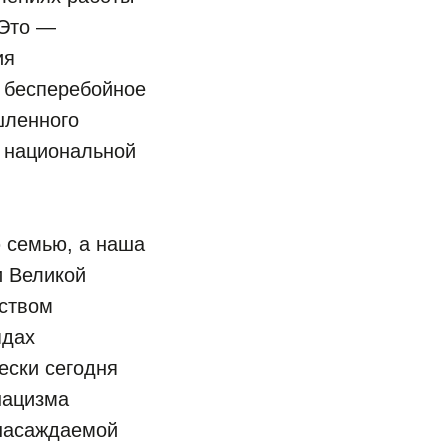
 Это —
ия
и бесперебойное
шленного
я национальной
 семью, а наша
и Великой
дством
ядах
ески сегодня
нацизма
 насаждаемой