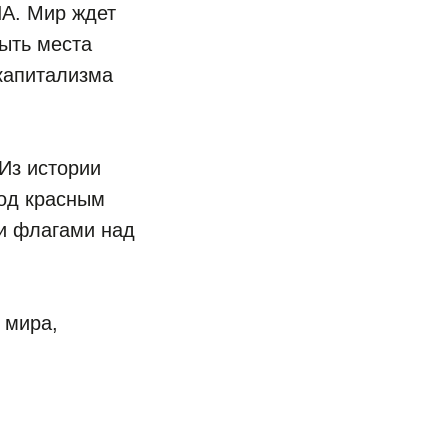
А. Мир ждет
быть места
капитализма
 Из истории
под красным
и флагами над
 мира,