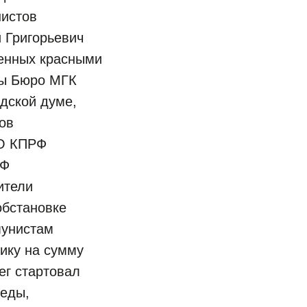
нистов
 Григорьевич
шенных красными
ны Бюро МГК
дской думе,
ов
ПО КПРФ
РФ
ители
обстановке
мунистам
ику на сумму
ег стартовал
беды,