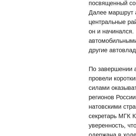
посвященный со
Далее маршрут а
центральные рай
он и начинался.
автомобильными
другие автовла
По завершении 
провели коротки
силами оказыва
регионов Росси
натовскими стр
секретарь МГК 
уверенность, чт
одержана в ходе