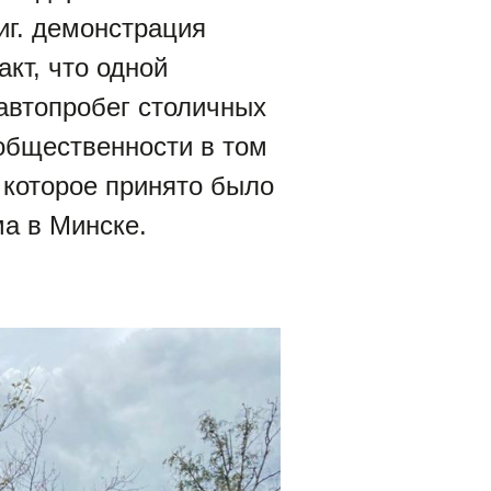
иг. демонстрация
кт, что одной
 автопробег столичных
общественности в том
 которое принято было
а в Минске.