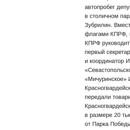
автопробег деп
в столичном па
Зубрилин. Вмес
флагами КПРФ, 
КПРФ руководит
первый секрета
и координатор 
«Севастопольск
«Мичуринское» И
Красногвардейск
передали товар
Красногвардейск
в размере 20 ты
от Парка Победы