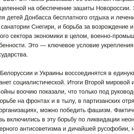
ацеленной на обеспечение зашиты Новороссии.
ля детей Донбасса бесплатного отдыха и лечен
санатории Снегири, и борьба за возрождение 
ого сектора экономики в целом, военно-промы
обенности. Это — ключевое условие укреплени
сударства.
 Белоруссии и Украины воссоединятся в единую
анет социалистической. Итоги Второй мировой 
ойны воочию показали, что только под руково
орьбе на фронтах и в тылу, в партизанских отр
организациях, можно победить фашизм. Фактич
ь включились в эту борьбу по ликвидации нео
щерного антисоветизма и дичайшей русофобии,