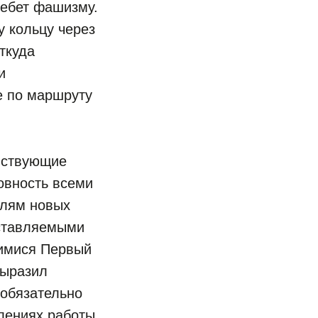
ебет фашизму.
 кольцу через
ткуда
и
е по маршруту
увствующие
овность всеми
елям новых
оставляемыми
имися Первый
выразил
 обязательно
лениях работы