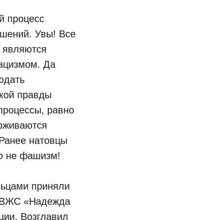
й процесс
шений. Увы! Все
х являются
ацизмом. Да
юдать
ской правды
процессы, равно
ерживаются
 Ранее натовцы
то не фашизм!
льцами приняли
я ВЖС «Надежда
ции. Возглавил