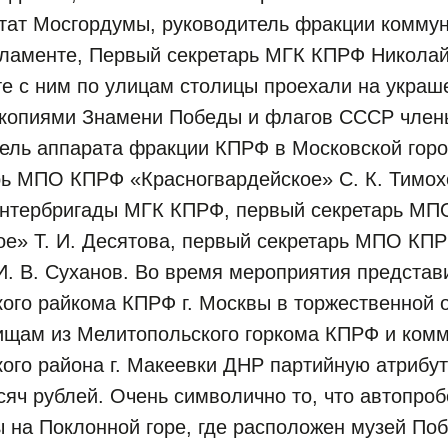
утат Мосгордумы, руководитель фракции комму
рламенте, Первый секретарь МГК КПРФ Николай
те с ним по улицам столицы проехали на укра
копиями Знамени Победы и флагов СССР чле
ель аппарата фракции КПРФ в Московской горо
рь МПО КПРФ «Красногвардейское» С. К. Тимох
Интербригады МГК КПРФ, первый секретарь М
ое» Т. И. Десятова, первый секретарь МПО КП
. В. Суханов. Во время мероприятия представ
ого райкома КПРФ г. Москвы в торжественной 
ищам из Мелитопольского горкома КПРФ и ком
ого района г. Макеевки ДНР партийную атрибут
сяч рублей. Очень символично то, что автопроб
 на Поклонной горе, где расположен музей По