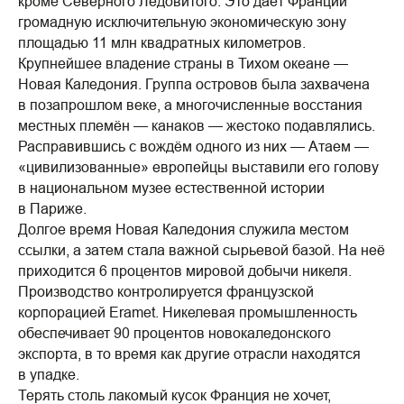
кроме Северного Ледовитого. Это даёт Франции
громадную исключительную экономическую зону
площадью 11 млн квадратных километров.
Крупнейшее владение страны в Тихом океане —
Новая Каледония. Группа островов была захвачена
в позапрошлом веке, а многочисленные восстания
местных племён — канаков — жестоко подавлялись.
Расправившись с вождём одного из них — Атаем —
«цивилизованные» европейцы выставили его голову
в национальном музее естественной истории
в Париже.
Долгое время Новая Каледония служила местом
ссылки, а затем стала важной сырьевой базой. На неё
приходится 6 процентов мировой добычи никеля.
Производство контролируется французской
корпорацией Eramet. Никелевая промышленность
обеспечивает 90 процентов новокаледонского
экспорта, в то время как другие отрасли находятся
в упадке.
Терять столь лакомый кусок Франция не хочет,