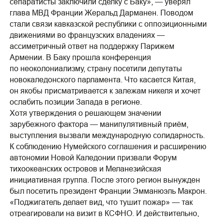
сепаратисты заключили сделку с Баку», — уверял
глава МВД Франции Жеральд Дарманен. Поводом
стали связи кавказской республики с оппозиционными
движениями во французских владениях —
ассиметричный ответ на поддержку Парижем
Армении. В Баку прошла конференция
по неоколониализму, страну посетили депутаты
новокаледонского парламента. Что касается Китая,
он якобы присматривается к залежам никеля и хочет
ослабить позиции Запада в регионе.
Хотя утверждения о решающем значении
зарубежного фактора — манипулятивный приём,
выступления вызвали международную солидарность.
К соблюдению Нумейского соглашения и расширению
автономии Новой Каледонии призвали Форум
тихоокеанских островов и Меланезийская
инициативная группа. После этого регион вынужден
был посетить президент Франции Эмманюэль Макрон.
«Поджигатель делает вид, что тушит пожар» — так
отреагировали на визит в КСФНО. И действительно,