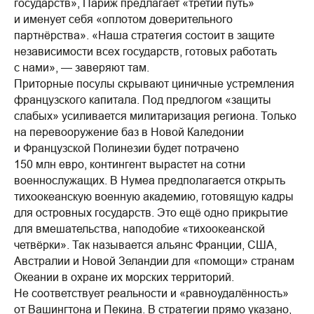
государств», Париж предлагает «третий путь»
и именует себя «оплотом доверительного
партнёрства». «Наша стратегия состоит в защите
независимости всех государств, готовых работать
с нами», — заверяют там.
Приторные посулы скрывают циничные устремления
французского капитала. Под предлогом «защиты
слабых» усиливается милитаризация региона. Только
на перевооружение баз в Новой Каледонии
и Французской Полинезии будет потрачено
150 млн евро, контингент вырастет на сотни
военнослужащих. В Нумеа предполагается открыть
тихоокеанскую военную академию, готовящую кадры
для островных государств. Это ещё одно прикрытие
для вмешательства, наподобие «тихоокеанской
четвёрки». Так называется альянс Франции, США,
Австралии и Новой Зеландии для «помощи» странам
Океании в охране их морских территорий.
Не соответствует реальности и «равноудалённость»
от Вашингтона и Пекина. В стратегии прямо указано,