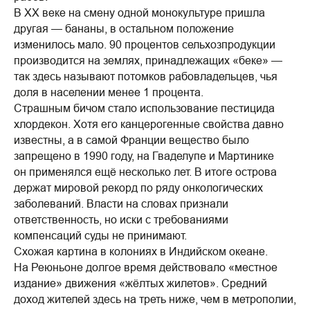
В XX веке на смену одной монокультуре пришла
другая — бананы, в остальном положение
изменилось мало. 90 процентов сельхозпродукции
производится на землях, принадлежащих «беке» —
так здесь называют потомков рабовладельцев, чья
доля в населении менее 1 процента.
Страшным бичом стало использование пестицида
хлордекон. Хотя его канцерогенные свойства давно
известны, а в самой Франции вещество было
запрещено в 1990 году, на Гваделупе и Мартинике
он применялся ещё несколько лет. В итоге острова
держат мировой рекорд по ряду онкологических
заболеваний. Власти на словах признали
ответственность, но иски с требованиями
компенсаций суды не принимают.
Схожая картина в колониях в Индийском океане.
На Реюньоне долгое время действовало «местное
издание» движения «жёлтых жилетов». Средний
доход жителей здесь на треть ниже, чем в метрополии,