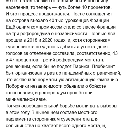
60 лет назад канаки составляли почти половину
населения, то теперь — чуть более 40 процентов.
И этот процесс продолжается. После соглашения
на острова въехало 40 тыс. уроженцев Франции.
Ещё одним компромиссом стало согласие Франции
на три референдума о независимости. Первые два
прошли в 2018 и 2020 годах, и, хотя сторонникам
суверенитета не удалось добиться успеха, доля
голосов за отделение составила, соответственно, 43
и 47 процентов. Третий референдум мог стать
решающим, если бы не подлог Парижа. Плебисцит
был организован в разгар пандемийных ограничений,
что исключало нормальную агитационную кампанию.
Поборники независимости объявили о бойкоте
голосования, и референдум прошёл при
минимальной явке.
Толчок освободительной борьбе могли дать выборы
в этом году. В нынешнем составе местного
парламента сторонникам суверенитета для
большинства не хватает всего одного места, и,